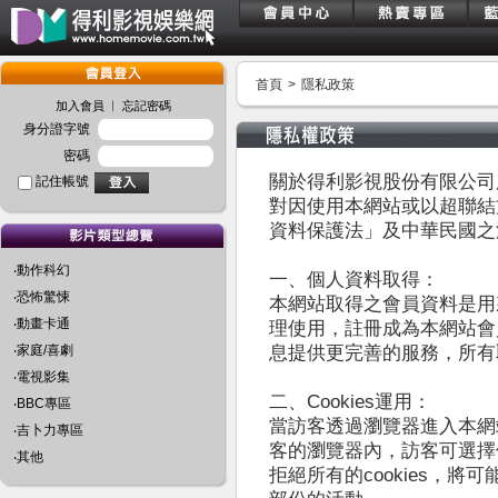
首頁
>
隱私政策
︱
加入會員
忘記密碼
身分證字號
密碼
關於得利影視股份有限公司
記住帳號
對因使用本網站或以超聯結
資料保護法」及中華民國之
‧動作科幻
一、個人資料取得：
‧恐怖驚悚
本網站取得之會員資料是用
‧動畫卡通
理使用，註冊成為本網站會
‧家庭/喜劇
息提供更完善的服務，所有
‧電視影集
二、Cookies運用：
‧BBC專區
當訪客透過瀏覽器進入本網站
‧吉卜力專區
客的瀏覽器內，訪客可選擇修
‧其他
拒絕所有的cookies，