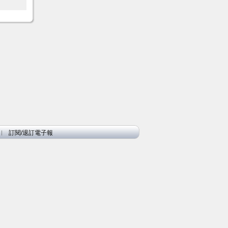
︱
訂閱/退訂電子報