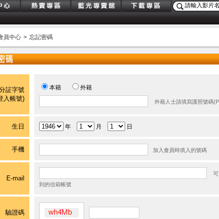
會員中心
>
忘記密碼
本籍
外籍
分証字號
登入帳號)
外藉人士請填寫護照號碼(Pass
生日
年
月
日
手機
加入會員時填入的號碼
可
E-mail
到的信箱帳號
驗證碼