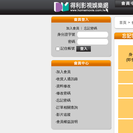
首頁
>
︱
加入會員
忘記密碼
身分證字號
密碼
記住帳號
身
(即
‧加入會員
‧收貨人通訊錄
‧資料修改
‧修改密碼
‧忘記密碼
‧訂單相關查詢
‧影片追蹤
‧會員權益說明